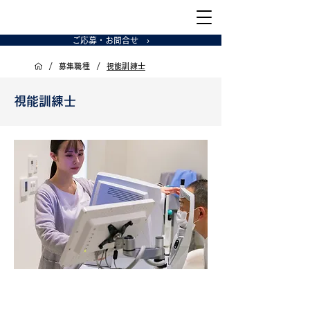
ご応募・お問合せ ›
/
/
募集職種
視能訓練士
視能訓練士
博陽会の特徴