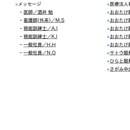
●
メッセージ
●
医療法人
ｰ
医師／酒井 勉
●
おおたけ
ｰ
看護師(外来)／M.S
●
おおたけ
ｰ
視能訓練士／A.I
●
おおたけ
ｰ
視能訓練士／K.I
●
おおたけ
ｰ
一般社員／H.H
●
おおたけ
ｰ
一般社員／N.O
●
サトウ眼
●
ひらと眼
●
さがみ中