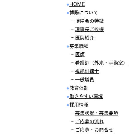
●
HOME
●
博陽について
ｰ
博陽会の特徴
ｰ
理事長ご挨拶
ｰ
医院紹介
●
募集職種
ｰ
医師
ｰ
看護師（外来・手術室）
ｰ
視能訓練士
ｰ
一般職員
●
教育体制
●
働きやすい環境
●
採用情報
ｰ
募集状況・募集要項
ｰ
ご応募の流れ
ｰ
ご応募・お問合せ