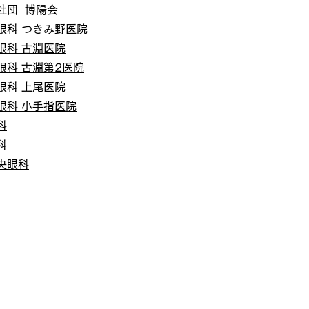
社団 博陽会
眼科 つきみ野医院
眼科 古淵医院
眼科 古淵第2医院
眼科 上尾医院
眼科 小手指医院
科
科
央眼科