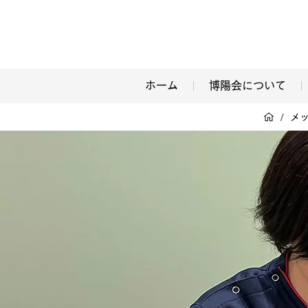
ホーム
博陽会について
/
メ