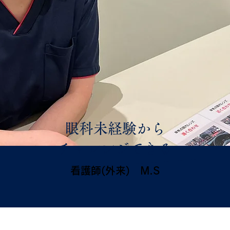
眼科未経験から
チャレンジできる
看護師(外来) M.S